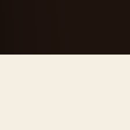
CHI SIAMO
Una segheria
diventata
riferimento del