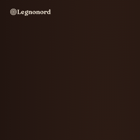
Legnonord
Legnonord