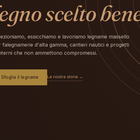
legno scelto bene
lezioniamo, essicchiamo e lavoriamo legname massello
 falegnamerie d'alta gamma, cantieri nautici e progetti
interni che non ammettono compromessi.
La nostra storia →
Sfoglia il legname