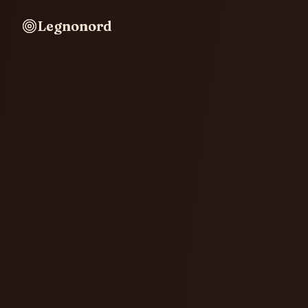
Legnonord
Legnonord