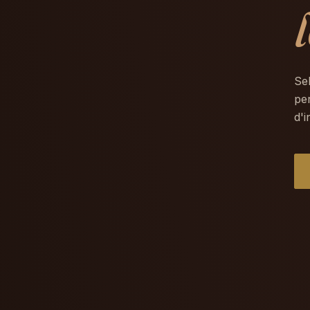
Se
per
d'