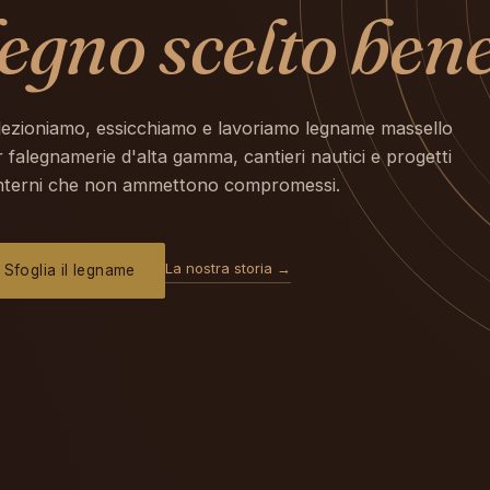
legno scelto bene
lezioniamo, essicchiamo e lavoriamo legname massello
 falegnamerie d'alta gamma, cantieri nautici e progetti
interni che non ammettono compromessi.
La nostra storia →
Sfoglia il legname