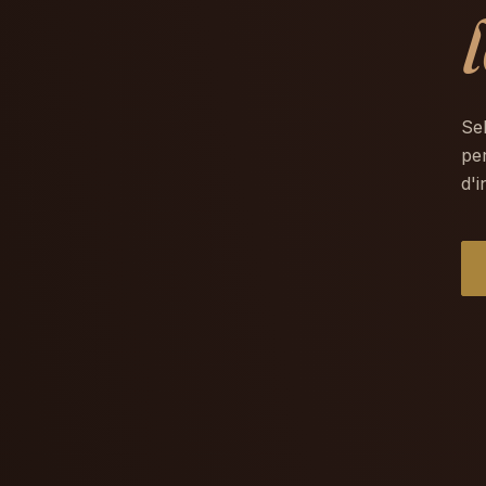
Se
per
d'