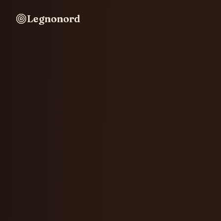
Legnonord
Legnonord