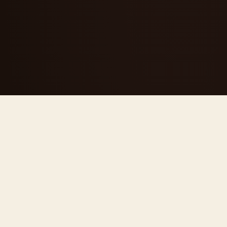
CHI SIAMO
Una segheria
diventata
riferimento del