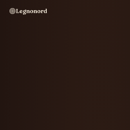
Legnonord
Legnonord