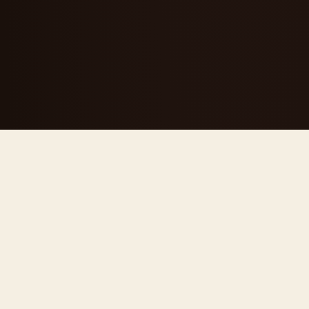
CHI SIAMO
Una segheria
diventata
riferimento del