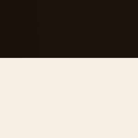
CHI SIAMO
Una segheria
diventata
riferimento del