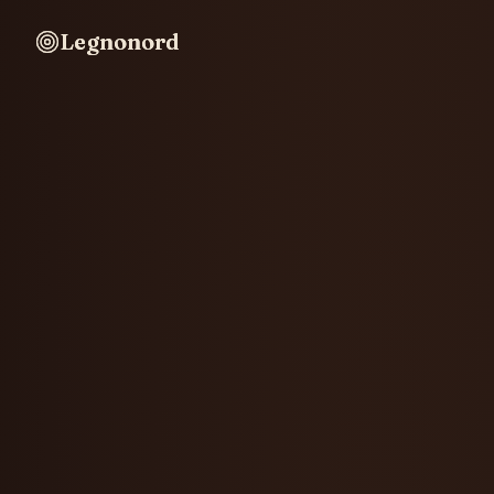
Legnonord
Legnonord