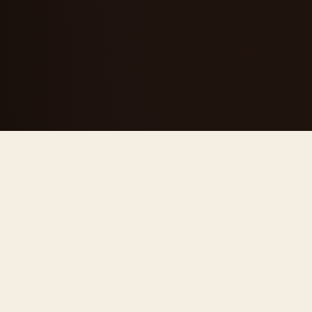
CHI SIAMO
Una segheria
diventata
riferimento del