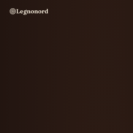
Legnonord
Legnonord