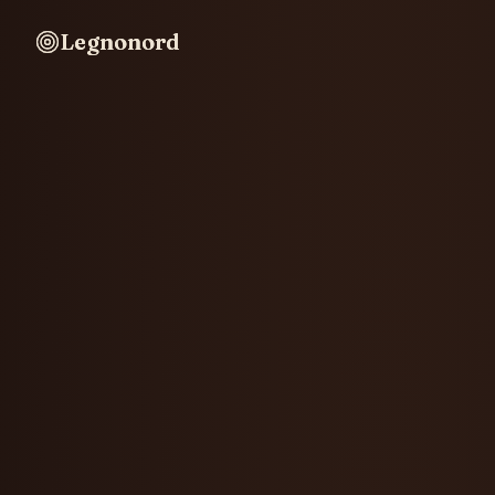
Legnonord
Legnonord