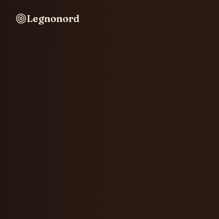
Legnonord
Legnonord