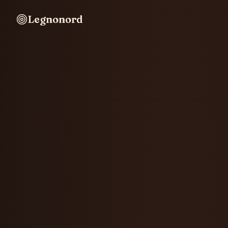
Legnonord
Legnonord