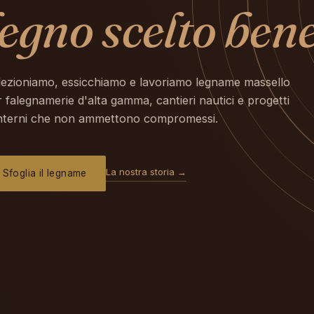
legno scelto bene
lezioniamo, essicchiamo e lavoriamo legname massello
 falegnamerie d'alta gamma, cantieri nautici e progetti
interni che non ammettono compromessi.
La nostra storia →
Sfoglia il legname