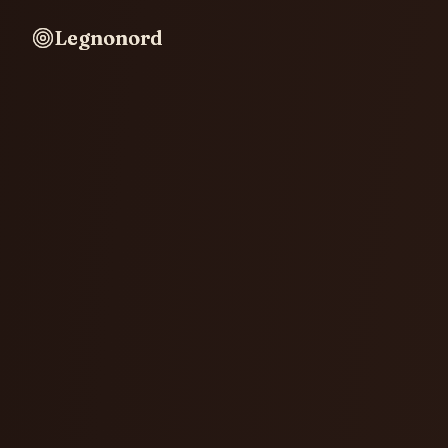
Legnonord
Legnonord