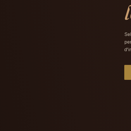
Se
per
d'