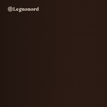
Legnonord
Legnonord