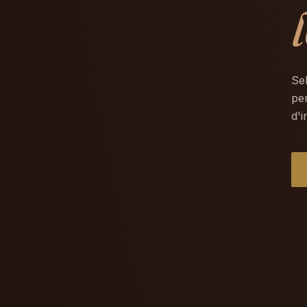
Se
per
d'