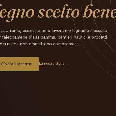
legno scelto bene
lezioniamo, essicchiamo e lavoriamo legname massello
 falegnamerie d'alta gamma, cantieri nautici e progetti
interni che non ammettono compromessi.
La nostra storia →
Sfoglia il legname