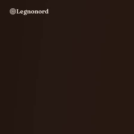
Legnonord
Legnonord