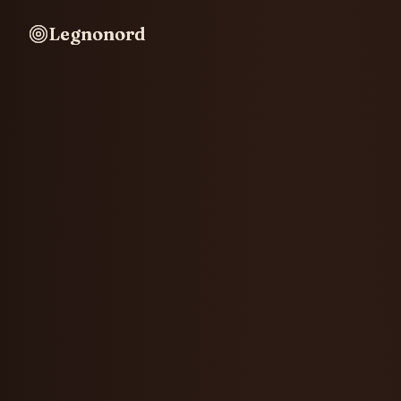
Legnonord
Legnonord